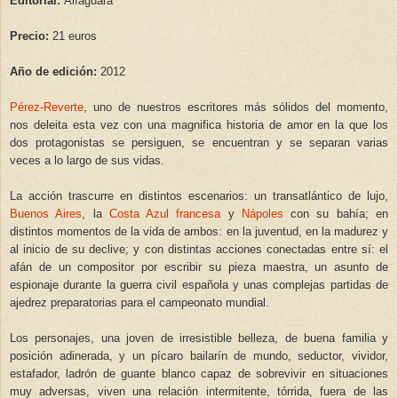
Editorial:
Alfaguara
P
recio:
21 euros
A
ño de edición:
2012
Pérez-Reverte
, uno de nuestros escritores más sólidos del momento,
nos deleita esta vez con una magnifica historia de amor en la que los
dos protagonistas se persiguen, se encuentran y se separan varias
veces a lo largo de sus vidas.
La acción trascurre en distintos escenarios: un transatlántico de lujo,
Buenos Aires
, la
Costa Azul francesa
y
Nápoles
con su bahía; en
distintos momentos de la vida de ambos: en la juventud, en la madurez y
al inicio de su declive; y con distintas acciones conectadas entre sí: el
afán de un compositor por escribir su pieza maestra, un asunto de
espionaje durante la guerra civil española y unas complejas partidas de
ajedrez preparatorias para el campeonato mundial.
Los personajes, una joven de irresistible belleza, de buena familia y
posición adinerada, y un pícaro bailarín de mundo, seductor, vividor,
estafador, ladrón de guante blanco capaz de sobrevivir en situaciones
muy adversas, viven una relación intermitente, tórrida, fuera de las