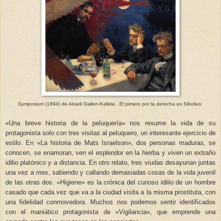
Symposium
(1894) de
Akseli Gallen-Kallela . El pimero por la derecha es Sibelius
«
Una breve historia de la peluquería
»
nos resume la vida de su
protagonista solo con tres visitas al peluquero, un interesante ejercicio de
estilo. En
«
La historia de Mats Israelson
»
, dos personas maduras, se
conocen, se enamoran, ven el esplendor en la hierba y viven un extraño
idilio platónico y a distancia. En otro relato, tres viudas desayunan juntas
una vez a mes, sabiendo y callando demasiadas cosas de la vida juvenil
de las otras dos.
«
Higiene
»
es la crónica del curioso idilio de un hombre
casado que cada vez que va a la ciudad visita a la misma prostituta, con
una fidelidad conmovedora. Muchos nos podemos sentir identificados
con el maniático protagonista de
«
Vigilancia
»
, que emprende una