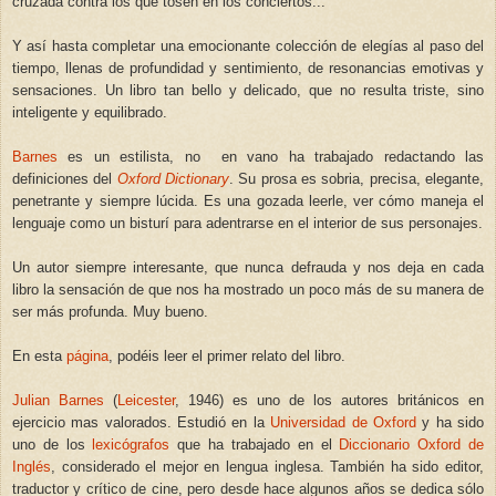
cruzada contra los que tosen en los conciertos...
Y así hasta completar una emocionante colección de elegías al paso del
tiempo, llenas de profundidad y sentimiento, de resonancias emotivas y
sensaciones. Un libro tan bello y delicado, que no resulta triste, sino
inteligente y equilibrado.
Barnes
es un estilista, no en vano ha trabajado redactando las
definiciones del
Oxford Dictionary
. Su prosa es sobria, precisa, elegante,
penetrante y siempre lúcida. Es una gozada leerle, ver cómo maneja el
lenguaje como un bisturí para adentrarse en el interior de sus personajes.
Un autor siempre interesante, que nunca defrauda y nos deja en cada
libro la sensación de que nos ha mostrado un poco más de su manera de
ser más profunda. Muy bueno.
En esta
página
, podéis leer el primer relato del libro.
Julian Barnes
(
Leicester
, 1946) es uno de los autores británicos en
ejercicio mas valorados. Estudió en la
Universidad de Oxford
y ha sido
uno de los
lexicógrafos
que ha trabajado en el
Diccionario Oxford de
Inglés
, considerado el mejor en lengua inglesa. También ha sido editor,
traductor y crítico de cine, pero desde hace algunos años se dedica sólo