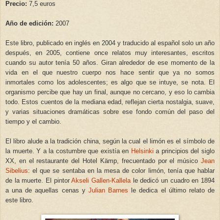
Precio:
7,5 euros
Año de edición:
2007
Este libro, publicado en inglés en 2004 y traducido al español solo un año
después, en 2005, contiene once relatos muy interesantes, escritos
cuando su autor tenía 50 años. Giran alrededor de ese momento de la
vida en el que nuestro cuerpo nos hace sentir que ya no somos
inmortales como los adolescentes; es algo que se intuye, se nota. El
organismo percibe que hay un final, aunque no cercano, y eso lo cambia
todo. Estos cuentos de la mediana edad, reflejan cierta nostalgia, suave,
y varias situaciones dramáticas sobre ese fondo común del paso del
tiempo y el cambio.
El libro alude a la tradición china, según la cual el limón es el símbolo de
la muerte. Y a la costumbre que existía en
Helsinki
a principios del siglo
XX, en el restaurante del Hotel Kämp, frecuentado por el músico
Jean
Sibelius
: el que se sentaba en la mesa de color limón, tenía que hablar
de la muerte. El pintor
Akseli Gallen-Kallela
le dedicó un cuadro en 1894
a una de aquellas cenas y
Julian Barnes
le dedica el último relato de
este libro.